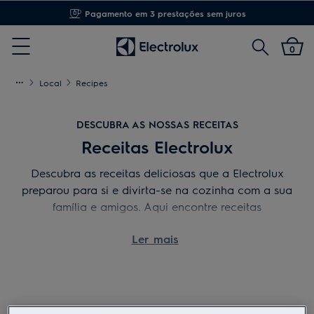
Pagamento em 3 prestações sem juros
Pesquisar
0
Menu
Local
Recipes
DESCUBRA AS NOSSAS RECEITAS
Receitas Electrolux
Descubra as receitas deliciosas que a Electrolux
preparou para si e divirta-se na cozinha com a sua
família e amigos. Aqui encontre receitas
inspiradoras passo a passo.
Ler mais