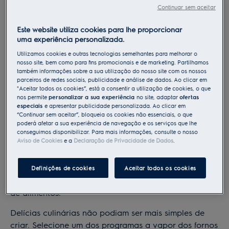
Continuar sem aceitar
Este website utiliza cookies para lhe proporcionar
uma experiência personalizada.
Utilizamos cookies e outras tecnologias semelhantes para melhorar o
nosso site, bem como para fins promocionais e de marketing. Partilhamos
também informações sobre a sua utilização do nosso site com os nossos
parceiros de redes sociais, publicidade e análise de dados. Ao clicar em
"Aceitar todos os cookies”, está a consentir a utilização de cookies, o que
nos permite
personalizar a sua experiência
no site, adaptar
ofertas
especiais
e apresentar publicidade personalizada. Ao clicar em
“Continuar sem aceitar”, bloqueia os cookies não essenciais, o que
Receitas Vapor
poderá afetar a sua experiência de navegação e os serviços que lhe
conseguimos disponibilizar. Para mais informações, consulte o nosso
Aviso de Cookies
e a
Declaração de Privacidade de Dados
.
Além de deliciosos, os pratos a vapor são também
saudáveis. O vapor preserva até 50% mais vitaminas
Definições de cookies
Aceitar todos os cookies
e nutrientes do que qualquer outro modo de confeção
de alimentos.
Delícias culinárias não podiam ser mais simples de
criar. Selecione um dos programas a vapor dos fornos