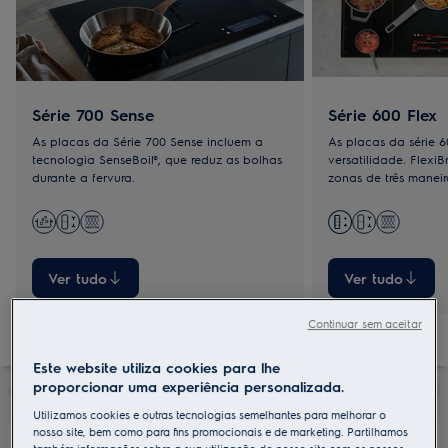
Série 700 Sense
Série 600 Flex
As placas da Série 700 Sense incluem a
As placas da série 
tecnologia SenseBoil®, que reduz as bolhas
versatilidade. FlexiB
durante a fervura.
zonas de três maneira
função Bridge comb
uma.
Ver tudo
Ver tudo
Continuar sem aceitar
Este website utiliza cookies para lhe
proporcionar uma experiência personalizada.
Utilizamos cookies e outras tecnologias semelhantes para melhorar o
nosso site, bem como para fins promocionais e de marketing. Partilhamos