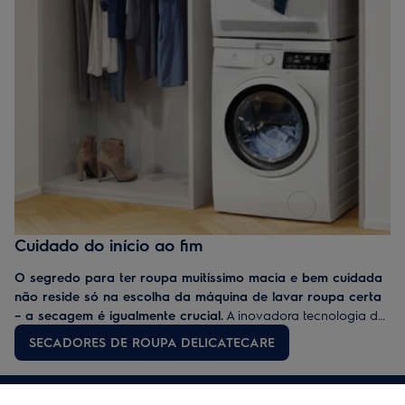
Cuidado do início ao fim
O segredo para ter roupa muitíssimo macia e bem cuidada
não reside só na escolha da máquina de lavar roupa certa
– a secagem é igualmente crucial.
A inovadora tecnologia de
bomba de calor que equipa estes secadores seca a roupa
SECADORES DE ROUPA DELICATECARE
suavemente com temperaturas inferiores para evitar os danos
provocados por excesso de secagem.