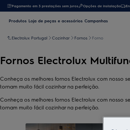
Pagamento em 3 prestações sem juros
Opções de instalação
En
Produtos
Loja de peças e acessórios
Campanhas
Electrolux Portugal
Cozinhar
Fornos
Forno
Fornos Electrolux Multifu
Conheça os melhores fornos Electrolux com nosso se
tornam muito fácil cozinhar na perfeição.
Conheça os melhores fornos Electrolux com nosso se
tornam muito fácil cozinhar na perfeição.
0
de
5