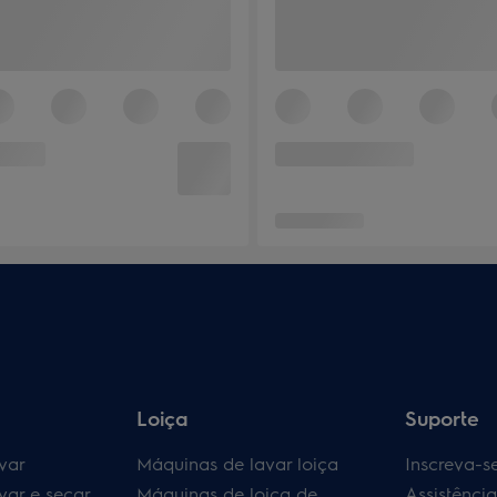
Loiça
Suporte
var
Máquinas de lavar loiça
Inscreva-s
var e secar
Máquinas de loiça de
Assistênci