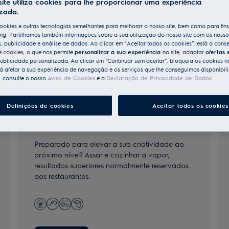
ite utiliza cookies para lhe proporcionar uma experiência
izada.
ookies e outras tecnologias semelhantes para melhorar o nosso site, bem como para fin
ng. Partilhamos também informações sobre a sua utilização do nosso site com os nosso
s, publicidade e análise de dados. Ao clicar em "Aceitar todos os cookies”, está a conse
e cookies, o que nos permite
personalizar a sua experiência
no site, adaptar
ofertas 
ublicidade personalizada. Ao clicar em “Continuar sem aceitar”, bloqueia os cookies n
 afetar a sua experiência de navegação e os serviços que lhe conseguimos disponibili
, consulte o nosso
Aviso de Cookies
e a
Declaração de Privacidade de Dados
.
Definições de cookies
Aceitar todos os cookies
Série 800 SteamBoost®
Preparado para elevar a sua criatividade ao
próximo nível? Assar e cozinhar a vapor,
resultados superiores normalmente reservados
aos restaurantes.