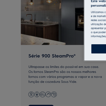
Este webs
personal
Utilizamos c
e de marketi
redes sociai
utilização d
apresentar p
o que poderá
informações
Série 900 SteamPro®
Ultrapasse os limites do possível em sua casa.
Os fornos SteamPro são os nossos melhores
fornos com vários programas a vapor e a nova
função de cozedura Sous Vide.