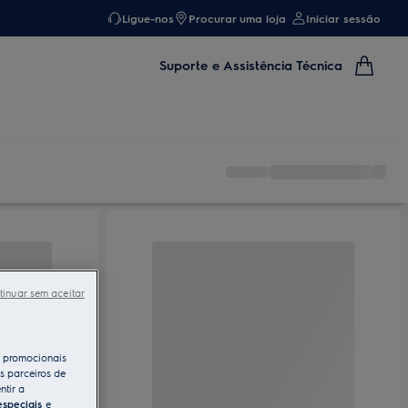
Ligue-nos
Procurar uma loja
Iniciar sessão
Suporte e Assistência Técnica
tinuar sem aceitar
s promocionais
s parceiros de
ntir a
especiais
e