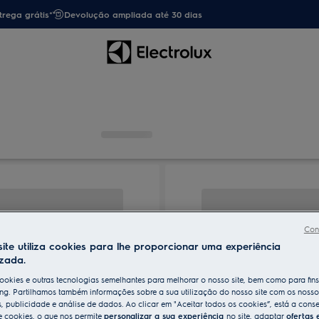
trega grátis*
Devolução ampliada até 30 dias
Con
ite utiliza cookies para lhe proporcionar uma experiência
izada.
ookies e outras tecnologias semelhantes para melhorar o nosso site, bem como para fin
ng. Partilhamos também informações sobre a sua utilização do nosso site com os nosso
s, publicidade e análise de dados. Ao clicar em "Aceitar todos os cookies”, está a conse
e cookies, o que nos permite
personalizar a sua experiência
no site, adaptar
ofertas 