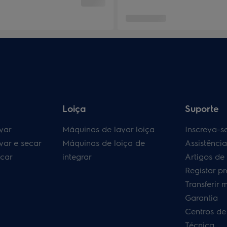
Loiça
Suporte
var
Máquinas de lavar loiça
Inscreva-s
var e secar
Máquinas de loiça de
Assistênci
car
integrar
Artigos de
Registar p
Transferir 
Garantia
Centros de
Técnica