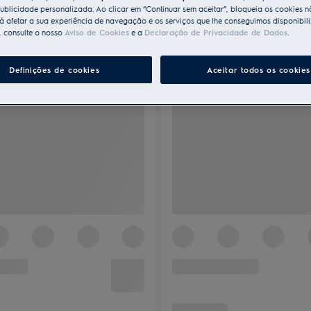
ublicidade personalizada. Ao clicar em “Continuar sem aceitar”, bloqueia os cookies n
 afetar a sua experiência de navegação e os serviços que lhe conseguimos disponibili
, consulte o nosso
Aviso de Cookies
e a
Declaração de Privacidade de Dados
.
Definições de cookies
Aceitar todos os cookies