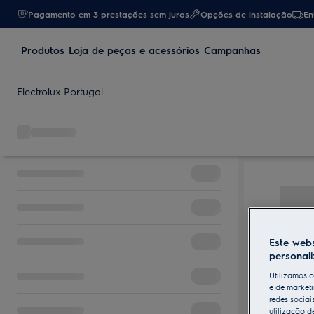
Pagamento em 3 prestações sem juros
Opções de instalação
En
Produtos
Loja de peças e acessórios
Campanhas
Electrolux Portugal
Este webs
personal
Utilizamos c
e de marketi
redes sociai
utilização d