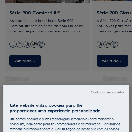
Série 900 ComfortLift®
Série 700 Glas
As máquinas de lavar loiça Série 900
A Série 700 GlassCar
ComfortLift® são as primeiras com um cesto
SoftSpikes para man
inferior que permite a sua elevação para
com uma grade infer
facilitar a carga ou descarga.
protege com toda a
Ver tudo
Ver tudo
Continuar sem aceitar
Este website utiliza cookies para lhe
proporcionar uma experiência personalizada.
Utilizamos cookies e outras tecnologias semelhantes para melhorar o
nosso site, bem como para fins promocionais e de marketing. Partilhamos
também informações sobre a sua utilização do nosso site com os nossos