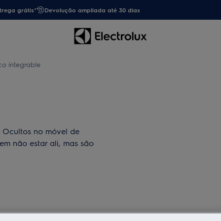
trega grátis*
Devolução ampliada até 30 dias
ico integrable
s. Ocultos no móvel de
cem não estar ali, mas são