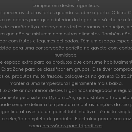
comprar um destes frigoríficos.
squecer os cheiros fortes quando se abre a porta. O filtro C
iza os odores para que o interior do frigorífico só cheire a fr
as de carvão ativo absorvem os fortes aromas de queijos, ve
ra que não se misturem com outros alimentos. Também não 
par com frutas e legumes delicados. Têm um espaço especi
bido para uma conservação perfeita na gaveta com contr
humidade.
de espaço extra para os produtos que consume habitualmente
ExtraZone para os classificar em grupos. E se tiver compra
ias ou produtos muito frescos, coloque-os na gaveta ExtraChi
manter a uma temperatura ligeiramente mais baixa.
fluxo de ar no interior destes frigoríficos integrados é regul
camente pelo sistema DynamicAir, que distribui o frio unifo
ode sempre definir a temperatura e outras funções do seu 
rigorífico através de um painel tátil intuitivo - é muito simple
 a seleção completa de produtos Electrolux para a sua cozi
como
acessórios para frigoríficos
.