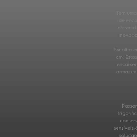
Tem uma 
de enca
oferecid
inovado
Escolha e
cm. Esta
encaixem
armazena
Passar
frigoríf
conserv
sensíveis
solução