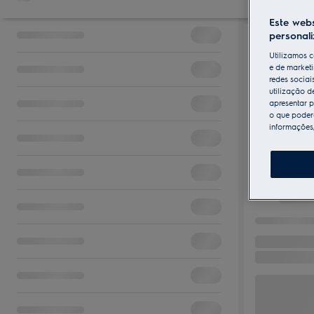
Este webs
personal
Utilizamos c
e de marketi
redes sociai
utilização d
apresentar p
o que poderá
informações