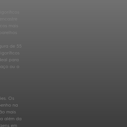
goríficos
encastre
icos mais
parelhos
gura de 55
goríficos
deal para
paço ou o
ões. Os
mpenho na
ão mais
ra além da
agens em