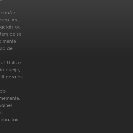
leanAir
esco. As
getais ou
tem de se
almente
olo de
? Utilize
do queijo,
ll para os
ado
rmemente.
painel
s!
nha, tais