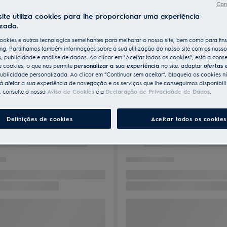
Con
ite utiliza cookies para lhe proporcionar uma experiência
izada.
ookies e outras tecnologias semelhantes para melhorar o nosso site, bem como para fin
ng. Partilhamos também informações sobre a sua utilização do nosso site com os nosso
s, publicidade e análise de dados. Ao clicar em "Aceitar todos os cookies”, está a conse
e cookies, o que nos permite
personalizar a sua experiência
no site, adaptar
ofertas 
ublicidade personalizada. Ao clicar em “Continuar sem aceitar”, bloqueia os cookies n
 afetar a sua experiência de navegação e os serviços que lhe conseguimos disponibili
, consulte o nosso
Aviso de Cookies
e a
Declaração de Privacidade de Dados
.
Definições de cookies
Aceitar todos os cookies