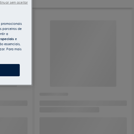
tinuar sem aceitar
s promocionais
s parceiros de
ntir a
especiais
e
ão essenciais,
zar. Para mais