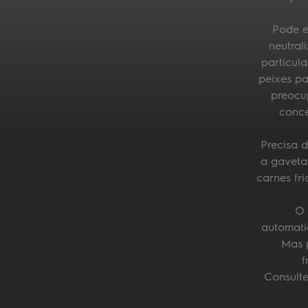
Pode e
neutral
partícul
peixes pa
preocu
conce
Precisa 
a gaveta 
carnes fr
O 
automati
Mas p
f
Consulte