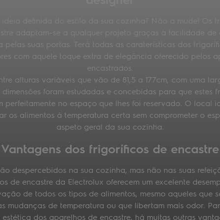
ideia definida do estilo da sua cozinha? Não a mude! Os fri
stre adaptam-se a qualquer projeto graças à facilidade de 
a pelas suas portas. Terá todas as caraterísticas dos frigoríf
res com aquele toque extra de elegância oferecido pelos a
encastrados.
ntre alturas variáveis que vão de 81,5 a 177cm, com uma lar
s dimensões foram estudadas e concebidas para que estes fri
 perfeitamente no espaço que lhes foi reservado. O local i
r os alimentos à temperatura certa sem comprometer o es
aspeto geral da sua cozinha.
Vantagens dos frigoríficos de encastre
ão despercebidos na sua cozinha, mas não nas suas refeiç
icos de encastre da Electrolux oferecem um excelente dese
ação de todos os tipos de alimentos, mesmo aqueles que s
 às mudanças de temperatura ou que libertam mais odor. Pa
 estética dos aparelhos de encastre, há muitas outras vant