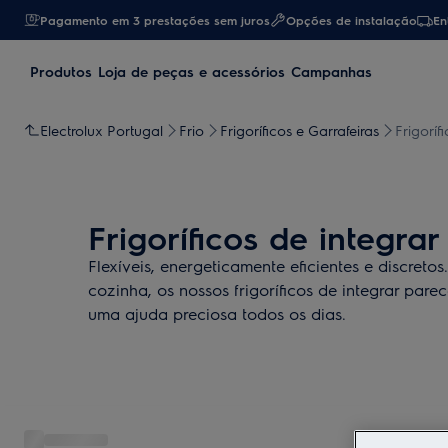
Pagamento em 3 prestações sem juros
Opções de instalação
En
Produtos
Loja de peças e acessórios
Campanhas
Electrolux Portugal
Frio
Frigoríficos e Garrafeiras
Frigoríf
Frigoríficos de integrar
Flexíveis, energeticamente eficientes e discreto
cozinha, os nossos frigoríficos de integrar pare
uma ajuda preciosa todos os dias.