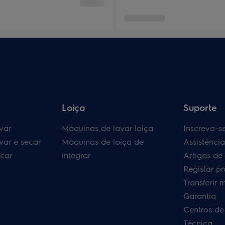
Loiça
Suporte
var
Máquinas de lavar loiça
Inscreva-s
var e secar
Máquinas de loiça de
Assistênci
car
integrar
Artigos de
Registar p
Transferir 
Garantia
Centros de
Técnica