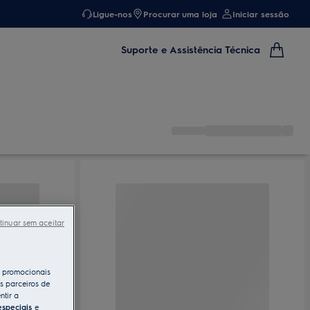
Ligue-nos
Procurar uma loja
Iniciar sessão
Suporte e Assistência Técnica
tinuar sem aceitar
s promocionais
s parceiros de
ntir a
especiais
e