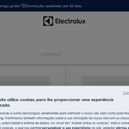
trega grátis*
Devolução ampliada até 30 dias
Con
ite utiliza cookies para lhe proporcionar uma experiência
izada.
ookies e outras tecnologias semelhantes para melhorar o nosso site, bem como para fin
ng. Partilhamos também informações sobre a sua utilização do nosso site com os nosso
s, publicidade e análise de dados. Ao clicar em "Aceitar todos os cookies”, está a conse
e cookies, o que nos permite
personalizar a sua experiência
no site, adaptar
ofertas 