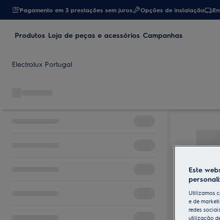
Pagamento em 3 prestações sem juros
Opções de instalação
En
Produtos
Loja de peças e acessórios
Campanhas
Electrolux Portugal
Este webs
personal
Utilizamos c
e de marketi
redes sociai
utilização d