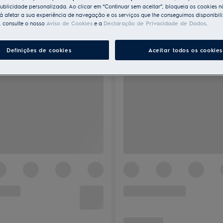
ublicidade personalizada. Ao clicar em “Continuar sem aceitar”, bloqueia os cookies n
 afetar a sua experiência de navegação e os serviços que lhe conseguimos disponibili
, consulte o nosso
Aviso de Cookies
e a
Declaração de Privacidade de Dados
.
Definições de cookies
Aceitar todos os cookies