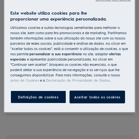
EN7F4842OF
Máquina de lavar roupa de Integrar
Este website utiliza cookies para lhe
proporcionar uma experiência personalizada.
Série 700 SteamCare de 8.0 kg
Utilizamos cookies e outras tecnologias semelhantes para melhorar o
nosso site, bem como para fins promocionais e de marketing. Partilhamos
também informações sobre a sua utilização do nosso site com os nossos
Ficha de informação do produto
parceiros de redes sociais, publicidade e análise de dados. Ao clicar em
Benefícios
"Aceitar todos os cookies”, está a consentir a utilização de cookies, o que
nos permite
personalizar a sua experiência
no site, adaptar
ofertas
Com a máquina de lavar roupa PerfectCare 700
especiais
e apresentar publicidade personalizada. Ao clicar em
Refresque a sua roupa com vapor, poupando água e protegendo a
roupa
“Continuar sem aceitar”, bloqueia os cookies não essenciais, o que
Garantindo a otimização de cada ciclo de lavagem
poderá afetar a sua experiência de navegação e os serviços que lhe
conseguimos disponibilizar. Para mais informações, consulte o nosso
Aviso de Cookies
e a
Declaração de Privacidade de Dados
.
Definições de cookies
Aceitar todos os cookies
As instruções e avisos de segurança de acordo com o
regulamento da UE 2023/988 estão listados nos capítulos I e
II do manual do utilizador. Para uma utilização segura do
produto, leia o manual do utilizador completo.