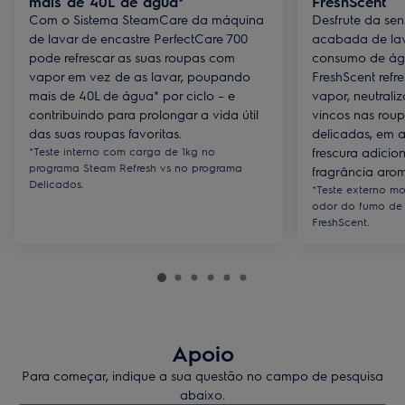
mais de 40L de água*
FreshScent
Com o Sistema SteamCare da máquina
Desfrute da se
de lavar de encastre PerfectCare 700
acabada de la
pode refrescar as suas roupas com
consumo de ág
vapor em vez de as lavar, poupando
FreshScent ref
mais de 40L de água* por ciclo – e
vapor, neutrali
contribuindo para prolongar a vida útil
vincos nas roup
das suas roupas favoritas.
delicadas, em 
*Teste interno com carga de 1kg no
frescura adicion
programa Steam Refresh vs no programa
fragrância arom
Delicados.
*Teste externo mo
odor do fumo de 
FreshScent.
Apoio
Para começar, indique a sua questão no campo de pesquisa
abaixo.