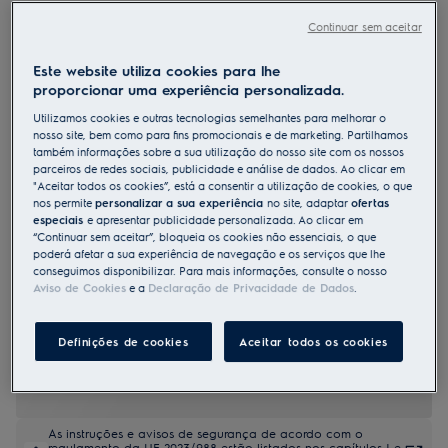
Continuar sem aceitar
EFE6854O2B
Máquina de lavar roupa de livre
Este website utiliza cookies para lhe
instalação Série 600 SensiCare de
proporcionar uma experiência personalizada.
10.5 kg
Utilizamos cookies e outras tecnologias semelhantes para melhorar o
nosso site, bem como para fins promocionais e de marketing. Partilhamos
também informações sobre a sua utilização do nosso site com os nossos
parceiros de redes sociais, publicidade e análise de dados. Ao clicar em
Ficha de informação do produto
"Aceitar todos os cookies”, está a consentir a utilização de cookies, o que
Benefícios
nos permite
personalizar a sua experiência
no site, adaptar
ofertas
Cargas completas prontas em 45 minutos.
especiais
e apresentar publicidade personalizada. Ao clicar em
Lave uma carga completa de tecidos mistos a 30 °C com o
“Continuar sem aceitar”, bloqueia os cookies não essenciais, o que
FullWash45'.
poderá afetar a sua experiência de navegação e os serviços que lhe
A AI WashAssist reduz o tempo, o consumo de água e de energia até
conseguimos disponibilizar. Para mais informações, consulte o nosso
30%*.
Aviso de Cookies
e a
Declaração de Privacidade de Dados
.
Definições de cookies
Aceitar todos os cookies
As instruções e avisos de segurança de acordo com o
regulamento da UE 2023/988 estão listados nos capítulos I e