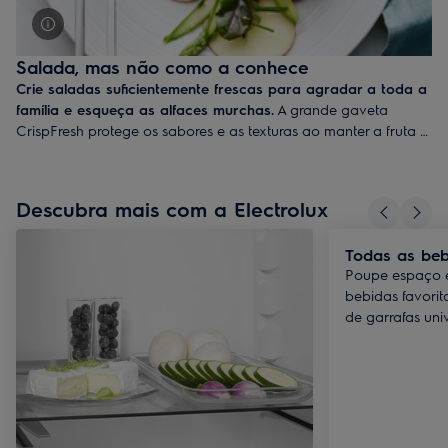
Salada, mas não como a conhece
Crie saladas suficientemente frescas para agradar a toda a
família
e esqueça as alfaces murchas.
A grande gaveta
CrispFresh protege os sabores e as texturas ao manter a fruta e
os legumes num ambiente com humidade e temperatura ideais.
Com tanto espaço, mesmo que compre muitos legumes frescos,
pode ter a certeza de que continuarão deliciosos quando os
Descubra mais com a Electrolux
utilizar.
Todas as beb
Poupe espaço e
bebidas favorit
de garrafas uni
em qualquer prat