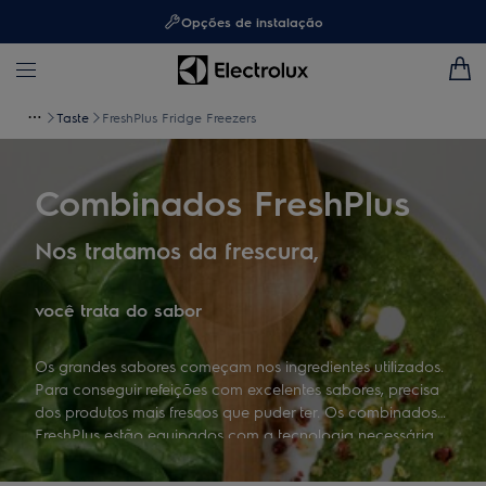
Opções de instalação
Taste
FreshPlus Fridge Freezers
Combinados FreshPlus
Nos tratamos da frescura,
você trata do sabor
Os grandes sabores começam nos ingredientes utilizados.
Para conseguir refeições com excelentes sabores, precisa
dos produtos mais frescos que puder ter. Os combinados
FreshPlus estão equipados com a tecnologia necessária
para manter os alimentos saborosos durante mais tempo,
onde quer que os coloque.