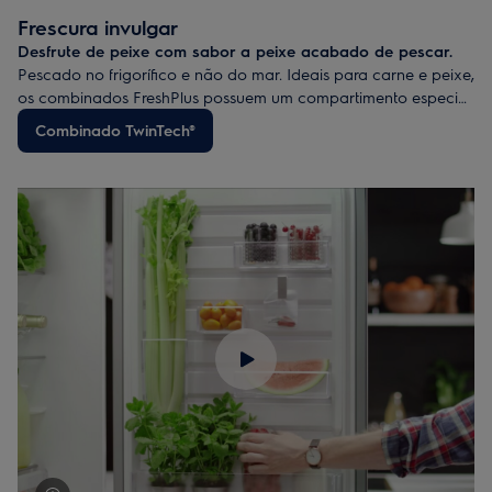
alimentos e mantém os níveis de temperatura e humidade
Frescura invulgar
uniformes em todo o compartimento do
frigorífico. Assim, os
Desfrute de peixe com sabor a peixe acabado de pescar.
seus alimentos ainda estarão deliciosos quando precisar deles.
Pescado no frigorífico e não do mar. Ideais para carne e peixe,
E desperdiçará menos.
os combinados FreshPlus possuem um compartimento especial
que conserva os alimentos a temperaturas inferiores às
Combinado TwinTech®
habituais. Para que os seus alimentos sejam conservados à
temperatura ideal e possam proporcionar-lhe os melhores
sabores.