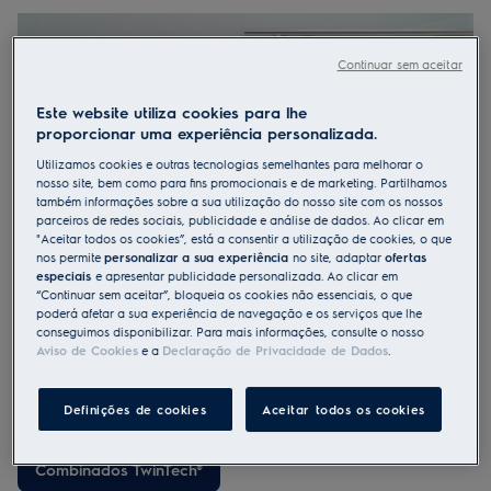
Continuar sem aceitar
Este website utiliza cookies para lhe
proporcionar uma experiência personalizada.
Utilizamos cookies e outras tecnologias semelhantes para melhorar o
nosso site, bem como para fins promocionais e de marketing. Partilhamos
também informações sobre a sua utilização do nosso site com os nossos
parceiros de redes sociais, publicidade e análise de dados. Ao clicar em
"Aceitar todos os cookies”, está a consentir a utilização de cookies, o que
nos permite
personalizar a sua experiência
no site, adaptar
ofertas
especiais
e apresentar publicidade personalizada. Ao clicar em
“Continuar sem aceitar”, bloqueia os cookies não essenciais, o que
poderá afetar a sua experiência de navegação e os serviços que lhe
conseguimos disponibilizar. Para mais informações, consulte o nosso
Aviso de Cookies
e a
Declaração de Privacidade de Dados
.
Preserve os seus sabores favoritos
Proporcione uma vida mais longa e saborosa aos seus
Definições de cookies
Aceitar todos os cookies
alimentos.
A nossa tecnologia TwinTech® utiliza dois sistemas de
refrigeração independentes para manter os seus ingredientes
num ambiente com temperatura e humidade ideais.
No
Combinados TwinTech®
compartimento do frigorífico o ar é controlado, para oferecer a