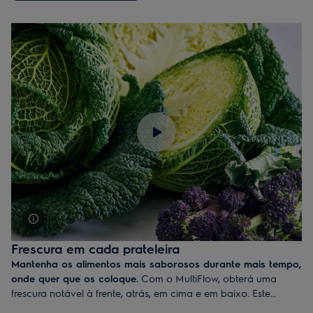
máxima frescura. E o ar que circula no compartimento do
congelador é seco, para o manter sem gelo.
Frescura em cada prateleira
Mantenha os alimentos mais saborosos durante mais tempo,
onde quer que os coloque.
Com o MultiFlow, obterá uma
frescura notável à frente, atrás, em cima e em baixo. Este
sistema assegura um fluxo de ar eficiente em torno dos