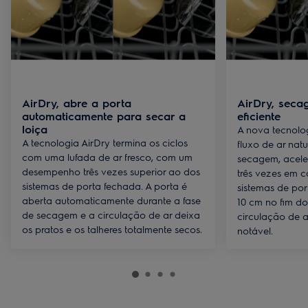
AirDry, abre a porta
AirDry, seca
automaticamente para secar a
eficiente
loiça
A nova tecnolog
A tecnologia AirDry termina os ciclos
fluxo de ar natu
com uma lufada de ar fresco, com um
secagem, acele
desempenho três vezes superior ao dos
três vezes em
sistemas de porta fechada. A porta é
sistemas de por
aberta automaticamente durante a fase
10 cm no fim do 
de secagem e a circulação de ar deixa
circulação de 
os pratos e os talheres totalmente secos.
notável.