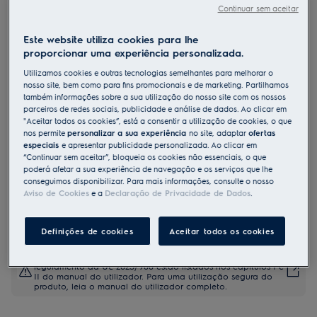
Continuar sem aceitar
EEA27205L
Máquina de lavar loiça de 60 cm
Este website utiliza cookies para lhe
de encastrar Série 300 AirDry para
proporcionar uma experiência personalizada.
13 talheres
Utilizamos cookies e outras tecnologias semelhantes para melhorar o
nosso site, bem como para fins promocionais e de marketing. Partilhamos
também informações sobre a sua utilização do nosso site com os nossos
parceiros de redes sociais, publicidade e análise de dados. Ao clicar em
Ficha de informação do produto
"Aceitar todos os cookies”, está a consentir a utilização de cookies, o que
Benefícios
nos permite
personalizar a sua experiência
no site, adaptar
ofertas
especiais
e apresentar publicidade personalizada. Ao clicar em
Secagem até três vezes superior com um fluxo de ar natural
“Continuar sem aceitar”, bloqueia os cookies não essenciais, o que
A nossa tecnologia utiliza um fluxo de ar natural para secar
totalmente a loiça
poderá afetar a sua experiência de navegação e os serviços que lhe
Com a ajuda dos sensores ajusta o tempo, a temperatura e a
conseguimos disponibilizar. Para mais informações, consulte o nosso
quantidade de água ideais para cada carga
Aviso de Cookies
e a
Declaração de Privacidade de Dados
.
As dobradiças deslizantes permitem instalar a máquina de loiça
facilmente e na perfeição
Definições de cookies
Aceitar todos os cookies
As instruções e avisos de segurança de acordo com o
regulamento da UE 2023/988 estão listados nos capítulos I e
II do manual do utilizador. Para uma utilização segura do
produto, leia o manual do utilizador completo.