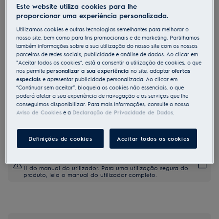
Este website utiliza cookies para lhe
LUT6NE28U
proporcionar uma experiência personalizada.
Arca vertical de livre instalação de
Utilizamos cookies e outras tecnologias semelhantes para melhorar o
1860 mm
nosso site, bem como para fins promocionais e de marketing. Partilhamos
também informações sobre a sua utilização do nosso site com os nossos
parceiros de redes sociais, publicidade e análise de dados. Ao clicar em
"Aceitar todos os cookies”, está a consentir a utilização de cookies, o que
Ficha de informação do produto
nos permite
personalizar a sua experiência
no site, adaptar
ofertas
Benefícios
especiais
e apresentar publicidade personalizada. Ao clicar em
“Continuar sem aceitar”, bloqueia os cookies não essenciais, o que
No Frost 600 evita que o gelo se acumule no congelador.
No Frost impede a acumulação de gelo no congelador
poderá afetar a sua experiência de navegação e os serviços que lhe
Um mecanismo de abertura fácil permite que a porta se abra
conseguimos disponibilizar. Para mais informações, consulte o nosso
suavemente.
Aviso de Cookies
e a
Declaração de Privacidade de Dados
.
Definições de cookies
Aceitar todos os cookies
As instruções e avisos de segurança de acordo com o
regulamento da UE 2023/988 estão listados nos capítulos I e
II do manual do utilizador. Para uma utilização segura do
produto, leia o manual do utilizador completo.