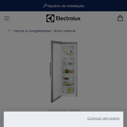
Opções de instalação
Arcas e congeladores
Arca vertical
Toque para ampliar
Continuar sem aceitar