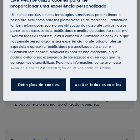
proporcionar uma experiência personalizada.
LFP326S
Exaustor telescópico Série 300
Utilizamos cookies e outras tecnologias semelhantes para melhorar o
nosso site, bem como para fins promocionais e de marketing. Partilhamos
LEDLights de 60 cm
também informações sobre a sua utilização do nosso site com os nossos
parceiros de redes sociais, publicidade e análise de dados. Ao clicar em
"Aceitar todos os cookies”, está a consentir a utilização de cookies, o que
nos permite
personalizar a sua experiência
no site, adaptar
ofertas
Ficha de informação do produto
especiais
e apresentar publicidade personalizada. Ao clicar em
Benefícios
“Continuar sem aceitar”, bloqueia os cookies não essenciais, o que
Um exaustor fiável que elimina eficazmente os odores da cozinha.
poderá afetar a sua experiência de navegação e os serviços que lhe
ExtractionTech Standard possui um motor potente e fiável.
conseguimos disponibilizar. Para mais informações, consulte o nosso
Pure Illumination: visibilidade total enquanto cozinha.
Aviso de Cookies
e a
Declaração de Privacidade de Dados
.
Filtro de gordura fiável lavável na máquina de lavar loiça.
Definições de cookies
Aceitar todos os cookies
As instruções e avisos de segurança de acordo com o
regulamento da UE 2023/988 estão listados nos capítulos I e
II do manual do utilizador. Para uma utilização segura do
produto, leia o manual do utilizador completo.