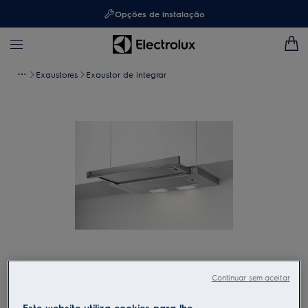
Opções de instalação
Exaustores
Exaustor de integrar
Toque para ampliar
Continuar sem aceitar
Este website utiliza cookies para lhe