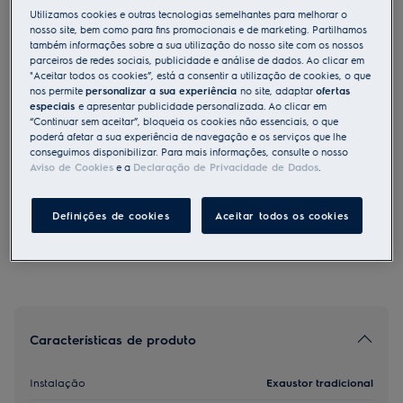
Utilizamos cookies e outras tecnologias semelhantes para melhorar o
EFU216S
nosso site, bem como para fins promocionais e de marketing. Partilhamos
Exaustor tradicional Série 300
também informações sobre a sua utilização do nosso site com os nossos
parceiros de redes sociais, publicidade e análise de dados. Ao clicar em
LEDLights de 60 cm
"Aceitar todos os cookies”, está a consentir a utilização de cookies, o que
nos permite
personalizar a sua experiência
no site, adaptar
ofertas
especiais
e apresentar publicidade personalizada. Ao clicar em
“Continuar sem aceitar”, bloqueia os cookies não essenciais, o que
Ficha de informação do produto
poderá afetar a sua experiência de navegação e os serviços que lhe
Benefícios
conseguimos disponibilizar. Para mais informações, consulte o nosso
Um exaustor fiável que elimina eficazmente os odores da cozinha.
Aviso de Cookies
e a
Declaração de Privacidade de Dados
.
ExtractionTech Standard possui um motor potente e fiável.
Pure Illumination: visibilidade total enquanto cozinha.
Filtro de gordura fiável lavável na máquina de lavar loiça.
Definições de cookies
Aceitar todos os cookies
Características de produto
Instalação
Exaustor tradicional