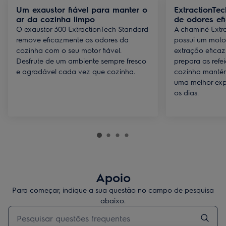
Um exaustor fiável para manter o
ExtractionTe
ar da cozinha limpo
de odores efi
O exaustor 300 ExtractionTech Standard
A chaminé Extr
remove eficazmente os odores da
possui um moto
cozinha com o seu motor fiável.
extração efica
Desfrute de um ambiente sempre fresco
prepara as refe
e agradável cada vez que cozinha.
cozinha mantém
uma melhor expe
os dias.
Apoio
Para começar, indique a sua questão no campo de pesquisa
abaixo.
Type to search for support articles