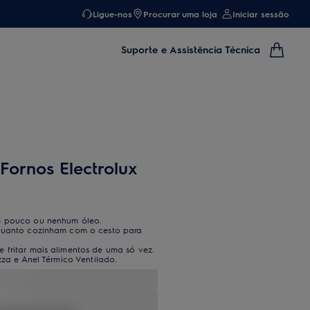
Ligue-nos
Procurar uma loja
Iniciar sessão
Suporte e Assistência Técnica
Fornos Electrolux
om pouco ou nenhum óleo.
nquanto cozinham com o cesto para
 fritar mais alimentos de uma só vez.
zza e Anel Térmico Ventilado.