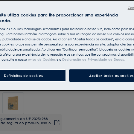
Con
Compre diretamente à Elect
ite utiliza cookies para lhe proporcionar uma experiência
izada.
Entrega ao domicilío incluído p
50 €
ookies e outras tecnologias semelhantes para melhorar o nosso site, bem como para fin
ng. Partilhamos também informações sobre a sua utilização do nosso site com os nosso
s, publicidade e análise de dados. Ao clicar em "Aceitar todos os cookies”, está a conse
Devolução ampliada até 30 di
e cookies, o que nos permite
personalizar a sua experiência
no site, adaptar
ofertas 
ublicidade personalizada. Ao clicar em “Continuar sem aceitar”, bloqueia os cookies n
 afetar a sua experiência de navegação e os serviços que lhe conseguimos disponibili
As disponibilidade, as serviços e o pr
, consulte o nosso
Aviso de Cookies
e a
Declaração de Privacidade de Dados
.
apenas na Loja Online da Electrolux.
Definições de cookies
Aceitar todos os cookies
regulamento da UE 2023/988
ação segura do produto, leia o