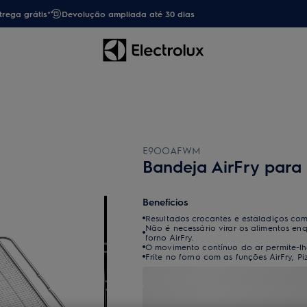
trega grátis*
Devolução ampliada até 30 dias
E9OOAFWM
Bandeja AirFry para 
Benefícios
Resultados crocantes e estaladiços c
Não é necessário virar os alimentos e
forno AirFry.
O movimento contínuo do ar permite-lhe
Frite no forno com as funções AirFry, Pi