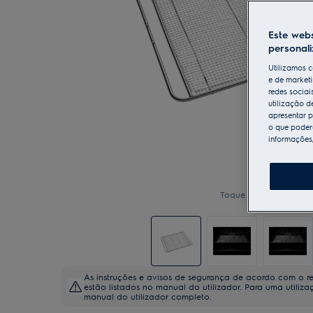
Este webs
personal
Utilizamos c
e de marketi
redes sociai
utilização d
apresentar p
o que poderá
informações
Toque para ampliar
As instruções e avisos de segurança de acordo com o 
estão listados no manual do utilizador. Para uma utiliz
manual do utilizador completo.