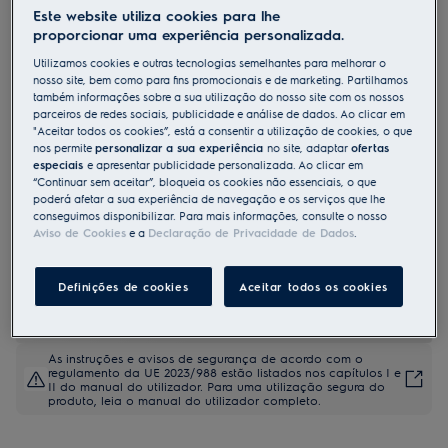
Este website utiliza cookies para lhe
KL72A202S
proporcionar uma experiência personalizada.
Máquina de lavar loiça de 60 cm
Utilizamos cookies e outras tecnologias semelhantes para melhorar o
de encastrar Série 700
nosso site, bem como para fins promocionais e de marketing. Partilhamos
WaterSavings para 14 talheres
também informações sobre a sua utilização do nosso site com os nossos
parceiros de redes sociais, publicidade e análise de dados. Ao clicar em
"Aceitar todos os cookies”, está a consentir a utilização de cookies, o que
nos permite
personalizar a sua experiência
no site, adaptar
ofertas
especiais
e apresentar publicidade personalizada. Ao clicar em
Ficha de informação do produto
“Continuar sem aceitar”, bloqueia os cookies não essenciais, o que
Benefícios
poderá afetar a sua experiência de navegação e os serviços que lhe
Limpeza eficiente com apenas 8,4 L de água.
conseguimos disponibilizar. Para mais informações, consulte o nosso
Braços aspersores ativados individualmente enviam água só para
Aviso de Cookies
e a
Declaração de Privacidade de Dados
.
onde necessário
Os cestos FlexiMax acomodam pratos maiores e a gaveta superior é
ideal para talheres.
Definições de cookies
Aceitar todos os cookies
As instruções e avisos de segurança de acordo com o
regulamento da UE 2023/988 estão listados nos capítulos I e
II do manual do utilizador. Para uma utilização segura do
produto, leia o manual do utilizador completo.