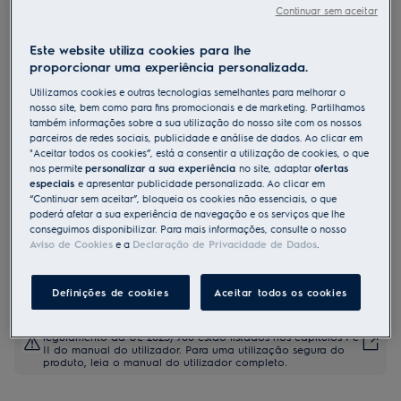
Continuar sem aceitar
EEA27400L
Máquina de lavar loiça de 60 cm
Este website utiliza cookies para lhe
de encastrar Série 300 AirDry para
proporcionar uma experiência personalizada.
13 talheres
Utilizamos cookies e outras tecnologias semelhantes para melhorar o
nosso site, bem como para fins promocionais e de marketing. Partilhamos
também informações sobre a sua utilização do nosso site com os nossos
parceiros de redes sociais, publicidade e análise de dados. Ao clicar em
Ficha de informação do produto
"Aceitar todos os cookies”, está a consentir a utilização de cookies, o que
Benefícios
nos permite
personalizar a sua experiência
no site, adaptar
ofertas
especiais
e apresentar publicidade personalizada. Ao clicar em
Secagem até três vezes superior com um fluxo de ar natural
“Continuar sem aceitar”, bloqueia os cookies não essenciais, o que
A nossa tecnologia utiliza um fluxo de ar natural para secar
totalmente a loiça
poderá afetar a sua experiência de navegação e os serviços que lhe
Com a ajuda dos sensores ajusta o tempo, a temperatura e a
conseguimos disponibilizar. Para mais informações, consulte o nosso
quantidade de água ideais para cada carga
Aviso de Cookies
e a
Declaração de Privacidade de Dados
.
As dobradiças deslizantes permitem instalar a máquina de loiça
facilmente e na perfeição
Definições de cookies
Aceitar todos os cookies
As instruções e avisos de segurança de acordo com o
regulamento da UE 2023/988 estão listados nos capítulos I e
II do manual do utilizador. Para uma utilização segura do
produto, leia o manual do utilizador completo.