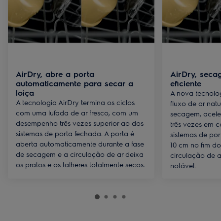
AirDry, abre a porta
AirDry, seca
automaticamente para secar a
eficiente
loiça
A nova tecnolog
A tecnologia AirDry termina os ciclos
fluxo de ar natu
com uma lufada de ar fresco, com um
secagem, acele
desempenho três vezes superior ao dos
três vezes em
sistemas de porta fechada. A porta é
sistemas de por
aberta automaticamente durante a fase
10 cm no fim do 
de secagem e a circulação de ar deixa
circulação de 
os pratos e os talheres totalmente secos.
notável.