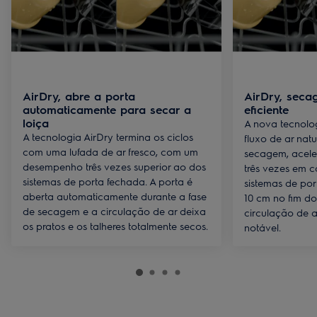
AirDry, abre a porta
AirDry, seca
automaticamente para secar a
eficiente
loiça
A nova tecnolog
A tecnologia AirDry termina os ciclos
fluxo de ar natu
com uma lufada de ar fresco, com um
secagem, acele
desempenho três vezes superior ao dos
três vezes em
sistemas de porta fechada. A porta é
sistemas de por
aberta automaticamente durante a fase
10 cm no fim do 
de secagem e a circulação de ar deixa
circulação de 
os pratos e os talheres totalmente secos.
notável.