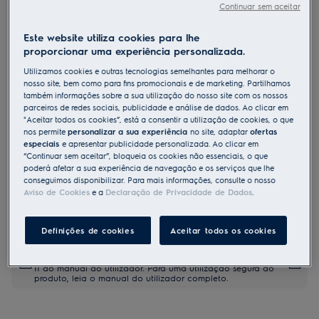
Continuar sem aceitar
EEA17200L
Máquina de lavar loiça de 60 cm
Este website utiliza cookies para lhe
de encastrar Série 300 AirDry para
proporcionar uma experiência personalizada.
13 talheres
Utilizamos cookies e outras tecnologias semelhantes para melhorar o
nosso site, bem como para fins promocionais e de marketing. Partilhamos
também informações sobre a sua utilização do nosso site com os nossos
parceiros de redes sociais, publicidade e análise de dados. Ao clicar em
Ficha de informação do produto
"Aceitar todos os cookies”, está a consentir a utilização de cookies, o que
Benefícios
nos permite
personalizar a sua experiência
no site, adaptar
ofertas
especiais
e apresentar publicidade personalizada. Ao clicar em
Secagem até três vezes superior com um fluxo de ar natural
“Continuar sem aceitar”, bloqueia os cookies não essenciais, o que
A nossa tecnologia utiliza um fluxo de ar natural para secar
totalmente a loiça
poderá afetar a sua experiência de navegação e os serviços que lhe
Programa de meia hora para lavagens rápidas e eficientes
conseguimos disponibilizar. Para mais informações, consulte o nosso
As dobradiças deslizantes permitem instalar a máquina de loiça
Aviso de Cookies
e a
Declaração de Privacidade de Dados
.
facilmente e na perfeição
Definições de cookies
Aceitar todos os cookies
As instruções e avisos de segurança de acordo com o
regulamento da UE 2023/988 estão listados nos capítulos I e
II do manual do utilizador. Para uma utilização segura do
produto, leia o manual do utilizador completo.