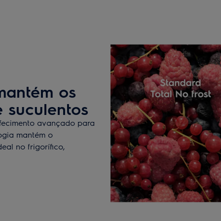
 mantém os
e suculentos
efecimento avançado para
logia mantém o
al no frigorífico,