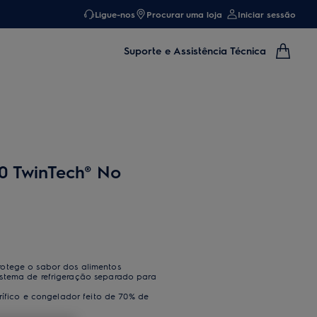
Ligue-nos
Procurar uma loja
Iniciar sessão
Suporte e Assistência Técnica
0 TwinTech® No
otege o sabor dos alimentos
stema de refrigeração separado para
orífico e congelador feito de 70% de