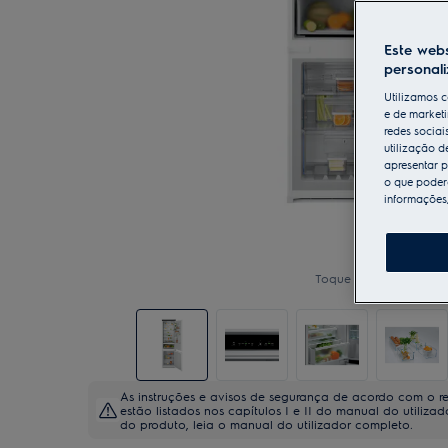
Este webs
personal
Utilizamos c
e de marketi
redes sociai
utilização d
apresentar p
o que poderá
informações
Toque para ampliar
As instruções e avisos de segurança de acordo com o 
estão listados nos capítulos I e II do manual do utiliza
do produto, leia o manual do utilizador completo.