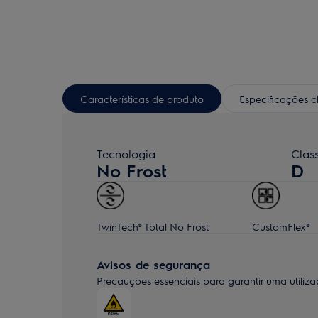
Características de produto
Especificações 
Tecnologia
Clas
No Frost
D
TwinTech® Total No Frost
CustomFlex®
Avisos de segurança
Precauções essenciais para garantir uma utiliza