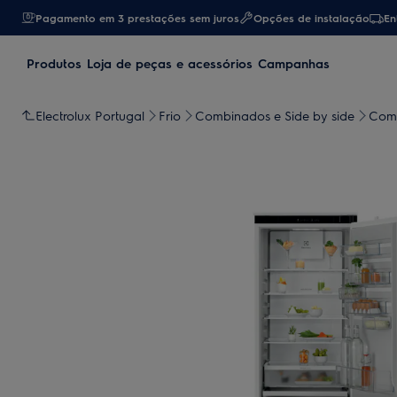
Pagamento em 3 prestações sem juros
Opções de instalação
En
Produtos
Loja de peças e acessórios
Campanhas
Electrolux Portugal
Frio
Combinados e Side by side
Comb