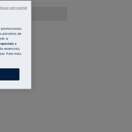
tinuar sem aceitar
s promocionais
s parceiros de
ntir a
especiais
e
ão essenciais,
zar. Para mais