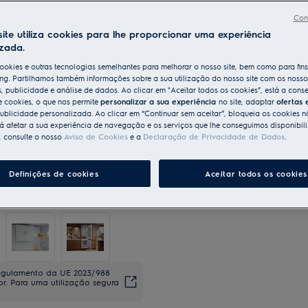
Con
ite utiliza cookies para lhe proporcionar uma experiência
izada.
ookies e outras tecnologias semelhantes para melhorar o nosso site, bem como para fin
ng. Partilhamos também informações sobre a sua utilização do nosso site com os nosso
s, publicidade e análise de dados. Ao clicar em "Aceitar todos os cookies”, está a conse
e cookies, o que nos permite
personalizar a sua experiência
no site, adaptar
ofertas 
ublicidade personalizada. Ao clicar em “Continuar sem aceitar”, bloqueia os cookies n
 afetar a sua experiência de navegação e os serviços que lhe conseguimos disponibili
, consulte o nosso
Aviso de Cookies
e a
Declaração de Privacidade de Dados
.
Definições de cookies
Aceitar todos os cookies
regulamento da UE 2023/988
dor. Para uma utilização segura