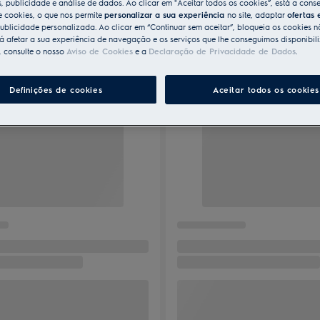
s, publicidade e análise de dados. Ao clicar em "Aceitar todos os cookies”, está a conse
e cookies, o que nos permite
personalizar a sua experiência
no site, adaptar
ofertas 
ublicidade personalizada. Ao clicar em “Continuar sem aceitar”, bloqueia os cookies n
 afetar a sua experiência de navegação e os serviços que lhe conseguimos disponibili
, consulte o nosso
Aviso de Cookies
e a
Declaração de Privacidade de Dados
.
Definições de cookies
Aceitar todos os cookies