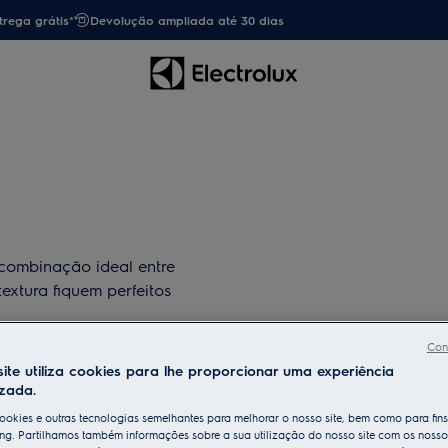
trega grátis*
Devolução ampliada até 30 dias
combinação ideal entre
extura fiquem perfeitos
Con
ite utiliza cookies para lhe proporcionar uma experiência
izada.
ookies e outras tecnologias semelhantes para melhorar o nosso site, bem como para fin
ng. Partilhamos também informações sobre a sua utilização do nosso site com os nosso