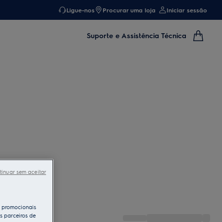
Ligue-nos
Procurar uma loja
Iniciar sessão
Suporte e Assistência Técnica
tinuar sem aceitar
s promocionais
s parceiros de