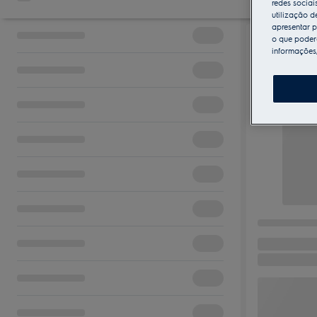
redes sociai
utilização d
apresentar p
o que poderá
informações