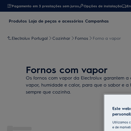
Pagamento em 3 prestações sem juros
Opções de instalação
En
Produtos
Loja de peças e acessórios
Campanhas
Electrolux Portugal
Cozinhar
Fornos
Forno a vapor
Fornos com vapor
Os fornos com vapor da Electrolux garantem a 
vapor, humidade e calor, para que o sabor e a t
sempre que cozinha.
Este webs
personal
Utilizamos c
e de marketi