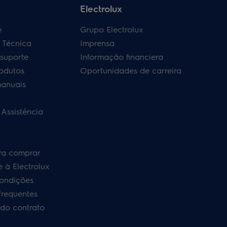
Electrolux
e
Grupo Electrolux
a Técnica
Imprensa
 suporte
Informação financiera
rodutos
Oportunidades de carreira
manuais
 Assistência
ra comprar
 à Electrolux
ondições
frequentes
do contrato