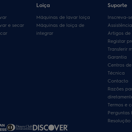
Loiça
Suporte
var
Máquinas de lavar loiça
Inscreva-s
var e secar
Máquinas de loiça de
Assistênci
car
integrar
Artigos de
Registar p
Transferir 
Garantia
Centros de
Técnica
Contacto
Razões pa
diretamente
Termos e c
Perguntas 
Resolução 