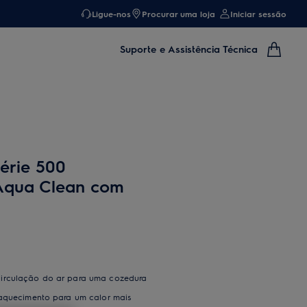
Ligue-nos
Procurar uma loja
Iniciar sessão
Suporte e Assistência Técnica
érie 500
Aqua Clean com
circulação do ar para uma cozedura
 aquecimento para um calor mais