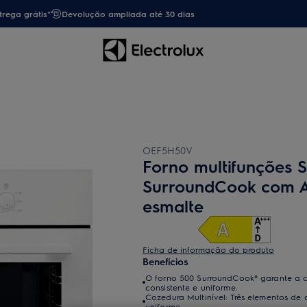
trega grátis*
Devolução ampliada até 30 dias
OEF5H50V
Forno multifunções S
SurroundCook com 
esmalte
Ficha de informação do produto
Benefícios
O forno 500 SurroundCook® garante a 
consistente e uniforme.
Cozedura Multinível: Três elementos de
uniforme.