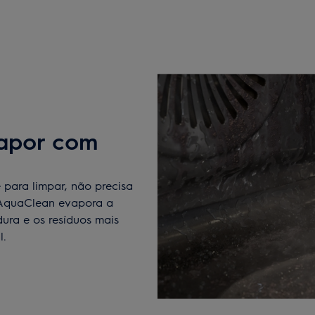
vapor com
 para limpar, não precisa
o AquaClean evapora a
ura e os resíduos mais
l.