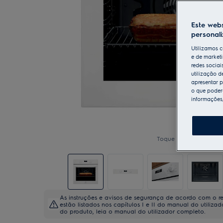
Este webs
personal
Utilizamos c
e de marketi
redes sociai
utilização d
apresentar p
o que poderá
informações
Toque para ampliar
As instruções e avisos de segurança de acordo com o 
estão listados nos capítulos I e II do manual do utiliza
do produto, leia o manual do utilizador completo.