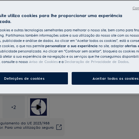
SET garante que tem sempre o tempo ex
Con
ite utiliza cookies para lhe proporcionar uma experiência
izada.
ookies e outras tecnologias semelhantes para melhorar o nosso site, bem como para fin
ng. Partilhamos também informações sobre a sua utilização do nosso site com os nosso
s, publicidade e análise de dados. Ao clicar em "Aceitar todos os cookies”, está a conse
e cookies, o que nos permite
personalizar a sua experiência
no site, adaptar
ofertas 
ublicidade personalizada. Ao clicar em “Continuar sem aceitar”, bloqueia os cookies n
 afetar a sua experiência de navegação e os serviços que lhe conseguimos disponibili
, consulte o nosso
Aviso de Cookies
e a
Declaração de Privacidade de Dados
.
Definições de cookies
Aceitar todos os cookies
+
2
regulamento da UE 2023/988
dor. Para uma utilização segura