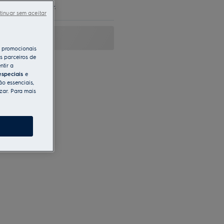
ato para cozinhar.
tinuar sem aceitar
s promocionais
s parceiros de
ntir a
especiais
e
ão essenciais,
zar. Para mais