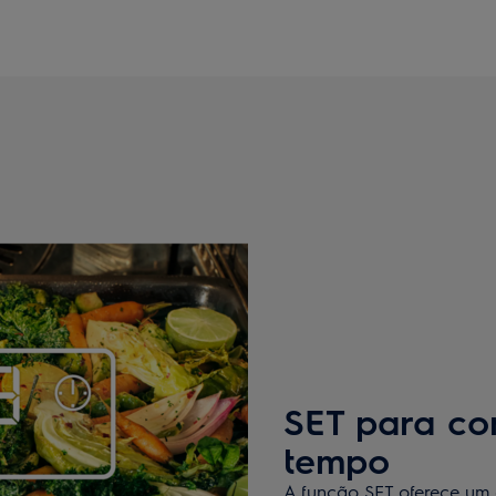
SET para co
tempo
A função SET oferece um 