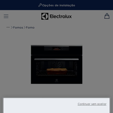
Opções de instalação
Fornos
Forno
Toque para ampliar
Continuar sem aceitar