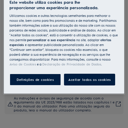
Este website utiliza cookies para lhe
KVEBP29X
proporcionar uma experiência personalizada.
Forno compacto Série 700
Utilizamos cookies e outras tecnologias semelhantes para melhorar o
MealAssist com limpeza pirolítica
nosso site, bem como para fins promocionais e de marketing. Partilhamos
também informações sobre a sua utilização do nosso site com os nossos
parceiros de redes sociais, publicidade e análise de dados. Ao clicar em
"Aceitar todos os cookies”, está a consentir a utilização de cookies, o que
Ficha de informação do produto
nos permite
personalizar a sua experiência
no site, adaptar
ofertas
Benefícios
especiais
e apresentar publicidade personalizada. Ao clicar em
“Continuar sem aceitar”, bloqueia os cookies não essenciais, o que
O forno Série 700 MealAssist permite-lhe obter resultados mais
poderá afetar a sua experiência de navegação e os serviços que lhe
saborosos sempre
Obtenha assistência culinária responsiva com o EXCite Touch
conseguimos disponibilizar. Para mais informações, consulte o nosso
Display.
Aviso de Cookies
e a
Declaração de Privacidade de Dados
.
A Cozedura Assistida define automaticamente as configurações
corretas do forno
Definições de cookies
Aceitar todos os cookies
As instruções e avisos de segurança de acordo com o
regulamento da UE 2023/988 estão listados nos capítulos I e
II do manual do utilizador. Para uma utilização segura do
produto, leia o manual do utilizador completo.