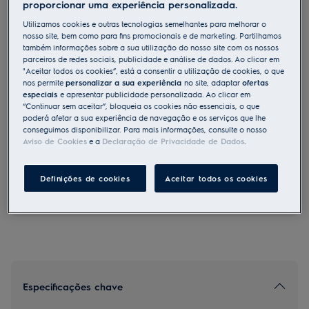
proporcionar uma experiência personalizada.
LMS4253TMW
Utilizamos cookies e outras tecnologias semelhantes para melhorar o
Micro-ondas de 900 W W com
nosso site, bem como para fins promocionais e de marketing. Partilhamos
função micro-ondas e grill
também informações sobre a sua utilização do nosso site com os nossos
parceiros de redes sociais, publicidade e análise de dados. Ao clicar em
Benefícios
"Aceitar todos os cookies”, está a consentir a utilização de cookies, o que
nos permite
personalizar a sua experiência
no site, adaptar
ofertas
Grelhador e micro-ondas para resultados rápidos.
O grelhador integrado permite-lhe cozinhar várias receitas no micro-
especiais
e apresentar publicidade personalizada. Ao clicar em
ondas
“Continuar sem aceitar”, bloqueia os cookies não essenciais, o que
Para cozinhar, reaquecer ou descongelar
poderá afetar a sua experiência de navegação e os serviços que lhe
conseguimos disponibilizar. Para mais informações, consulte o nosso
Aviso de Cookies
e a
Declaração de Privacidade de Dados
.
As instruções e avisos de segurança de acordo com o
Definições de cookies
Aceitar todos os cookies
regulamento da UE 2023/988 estão listados nos capítulos I e
II do manual do utilizador. Para uma utilização segura do
produto, leia o manual do utilizador completo.
Especificações chave