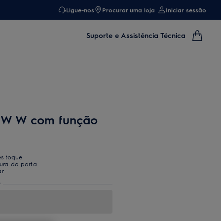
Ligue-nos
Procurar uma loja
Iniciar sessão
Suporte e Assistência Técnica
 W W com função
es toque
ura da porta
ar