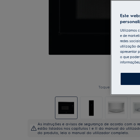
Este webs
personal
Utilizamos c
e de marketi
redes sociai
utilização d
apresentar p
o que poderá
informações
Toque para ampliar
As instruções e avisos de segurança de acordo com o 
estão listados nos capítulos I e II do manual do utiliza
do produto, leia o manual do utilizador completo.