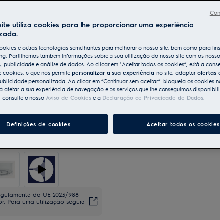
Con
ite utiliza cookies para lhe proporcionar uma experiência
izada.
ookies e outras tecnologias semelhantes para melhorar o nosso site, bem como para fin
ng. Partilhamos também informações sobre a sua utilização do nosso site com os nosso
s, publicidade e análise de dados. Ao clicar em "Aceitar todos os cookies”, está a conse
e cookies, o que nos permite
personalizar a sua experiência
no site, adaptar
ofertas 
ublicidade personalizada. Ao clicar em “Continuar sem aceitar”, bloqueia os cookies n
 afetar a sua experiência de navegação e os serviços que lhe conseguimos disponibili
, consulte o nosso
Aviso de Cookies
e a
Declaração de Privacidade de Dados
.
Definições de cookies
Aceitar todos os cookies
regulamento da UE 2023/988
dor. Para uma utilização segura