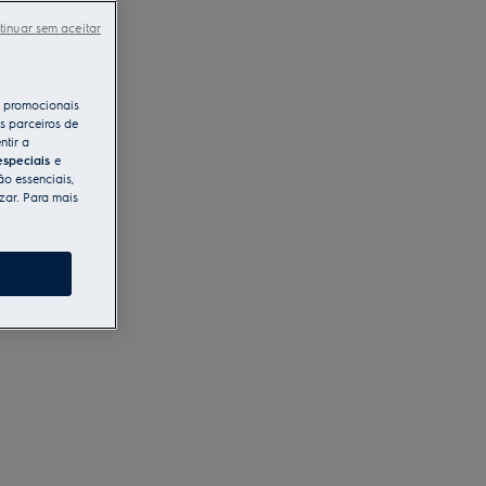
tinuar sem aceitar
s promocionais
s parceiros de
ntir a
especiais
e
ão essenciais,
zar. Para mais