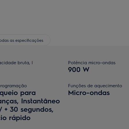
odas as especificações
cidade bruta, l
Potência micro-ondas
900 W
programação
Funções de aquecimento
queio para
Micro-ondas
anças, Instantâneo
 + 30 segundos,
cio rápido