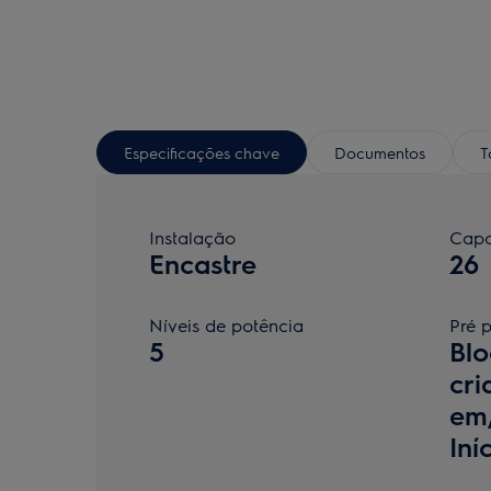
Especificações chave
Documentos
T
Instalação
Capa
Encastre
26
Níveis de potência
Pré 
5
Blo
cri
em/
Iní