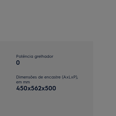
Potência grelhador
0
Dimensões de encastre (AxLxP),
em mm
450x562x500