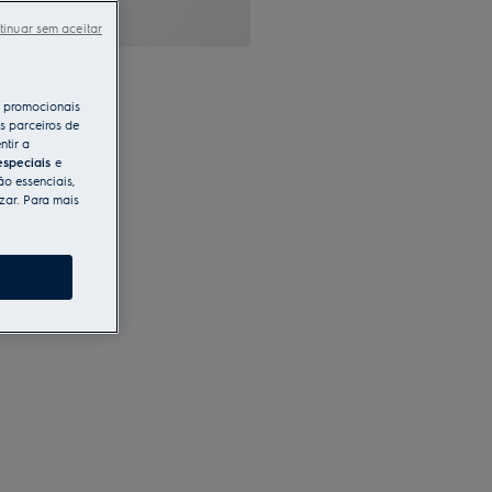
tinuar sem aceitar
s promocionais
s parceiros de
ntir a
especiais
e
ão essenciais,
zar. Para mais