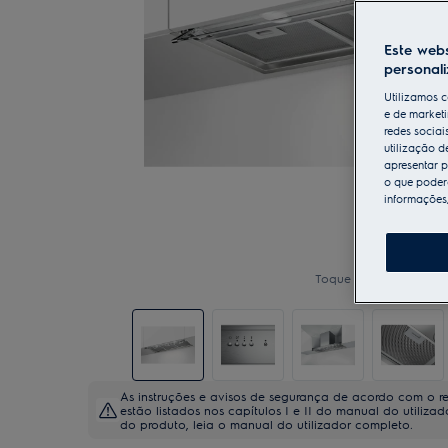
Este webs
personal
Utilizamos c
e de marketi
redes sociai
utilização d
apresentar p
o que poderá
informações
Toque para ampliar
As instruções e avisos de segurança de acordo com o 
estão listados nos capítulos I e II do manual do utiliza
do produto, leia o manual do utilizador completo.