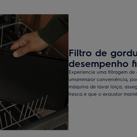
Filtro de gord
desempenho fi
Experiencie uma filtragem de
umammaior conveniência, pod
máquina de lavar loiça, ass
fresca e que o exaustor man