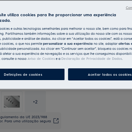
Con
ite utiliza cookies para lhe proporcionar uma experiência
izada.
ookies e outras tecnologias semelhantes para melhorar o nosso site, bem como para fin
ng. Partilhamos também informações sobre a sua utilização do nosso site com os nosso
s, publicidade e análise de dados. Ao clicar em "Aceitar todos os cookies”, está a conse
e cookies, o que nos permite
personalizar a sua experiência
no site, adaptar
ofertas 
ublicidade personalizada. Ao clicar em “Continuar sem aceitar”, bloqueia os cookies n
 afetar a sua experiência de navegação e os serviços que lhe conseguimos disponibili
, consulte o nosso
Aviso de Cookies
e a
Declaração de Privacidade de Dados
.
Definições de cookies
Aceitar todos os cookies
+
2
regulamento da UE 2023/988
dor. Para uma utilização segura