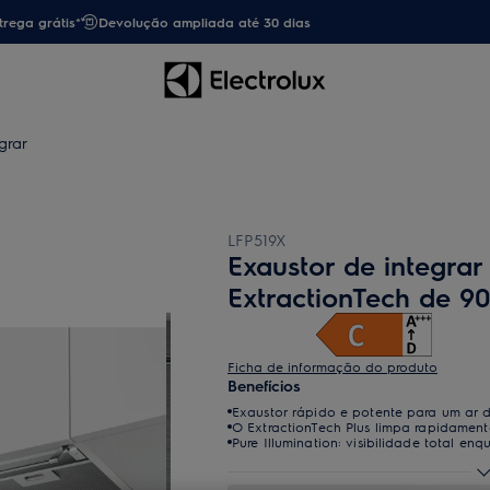
trega grátis*
Devolução ampliada até 30 dias
grar
LFP519X
Exaustor de integrar
ExtractionTech de 9
Ficha de informação do produto
Benefícios
Exaustor rápido e potente para um ar d
O ExtractionTech Plus limpa rapidament
Pure Illumination: visibilidade total en