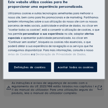
Este website utiliza cookies para lhe
LFV639K
proporcionar uma experiência personalizada.
Chaminé de parede Série 700
Utilizamos cookies e outras tecnologias semelhantes para melhorar o
Breeze de 90 cm
nosso site, bem como para fins promocionais e de marketing. Partilhamos
também informações sobre a sua utilização do nosso site com os nossos
parceiros de redes sociais, publicidade e análise de dados. Ao clicar em
"Aceitar todos os cookies”, está a consentir a utilização de cookies, o que
Ficha de informação do produto
nos permite
personalizar a sua experiência
no site, adaptar
ofertas
Benefícios
especiais
e apresentar publicidade personalizada. Ao clicar em
“Continuar sem aceitar”, bloqueia os cookies não essenciais, o que
Extração silenciosa de odores para manter o ar da cozinha fresco
poderá afetar a sua experiência de navegação e os serviços que lhe
após cozinhar.
A função Breeze refresca silenciosamente o ar depois de terminar de
conseguimos disponibilizar. Para mais informações, consulte o nosso
cozinhar.
Aviso de Cookies
e a
Declaração de Privacidade de Dados
.
Hob2Hood® ajusta o exaustor com base nas configurações da
placa.
Definições de cookies
Aceitar todos os cookies
As instruções e avisos de segurança de acordo com o
regulamento da UE 2023/988 estão listados nos capítulos I e
II do manual do utilizador. Para uma utilização segura do
produto, leia o manual do utilizador completo.