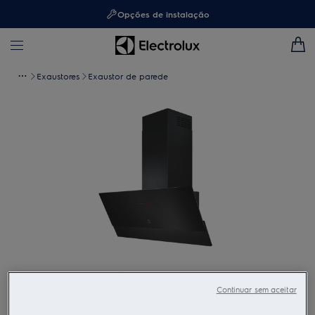
Opções de instalação
Exaustores
Exaustor de parede
Toque para ampliar
Continuar sem aceitar