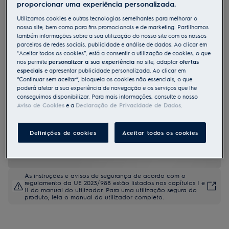
proporcionar uma experiência personalizada.
KFTB29X
Utilizamos cookies e outras tecnologias semelhantes para melhorar o
Chaminé de parede Série 700
nosso site, bem como para fins promocionais e de marketing. Partilhamos
Breeze de 90 cm
também informações sobre a sua utilização do nosso site com os nossos
parceiros de redes sociais, publicidade e análise de dados. Ao clicar em
"Aceitar todos os cookies”, está a consentir a utilização de cookies, o que
nos permite
personalizar a sua experiência
no site, adaptar
ofertas
especiais
e apresentar publicidade personalizada. Ao clicar em
Ficha de informação do produto
Benefícios
“Continuar sem aceitar”, bloqueia os cookies não essenciais, o que
poderá afetar a sua experiência de navegação e os serviços que lhe
Extração silenciosa de odores para manter o ar da cozinha fresco
conseguimos disponibilizar. Para mais informações, consulte o nosso
após cozinhar.
Aviso de Cookies
e a
Declaração de Privacidade de Dados
.
A função Breeze refresca silenciosamente o ar depois de terminar de
cozinhar.
Hob2Hood® ajusta o exaustor com base nas configurações da
placa.
Definições de cookies
Aceitar todos os cookies
As instruções e avisos de segurança de acordo com o
regulamento da UE 2023/988 estão listados nos capítulos I e
II do manual do utilizador. Para uma utilização segura do
produto, leia o manual do utilizador completo.