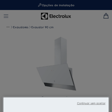
Opções de instalação
Exaustores
Exaustor 90 cm
Toque para ampliar
Continuar sem aceitar