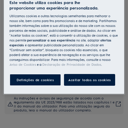
Este website utiliza cookies para lhe
LFV619W
proporcionar uma experiência personalizada.
Chaminé de parede Série 700
Utilizamos cookies e outras tecnologias semelhantes para melhorar o
Breeze de 90 cm
nosso site, bem como para fins promocionais e de marketing. Partilhamos
também informações sobre a sua utilização do nosso site com os nossos
parceiros de redes sociais, publicidade e análise de dados. Ao clicar em
"Aceitar todos os cookies”, está a consentir a utilização de cookies, o que
Ficha de informação do produto
nos permite
personalizar a sua experiência
no site, adaptar
ofertas
Benefícios
especiais
e apresentar publicidade personalizada. Ao clicar em
“Continuar sem aceitar”, bloqueia os cookies não essenciais, o que
Extração silenciosa de odores para manter o ar da cozinha fresco
poderá afetar a sua experiência de navegação e os serviços que lhe
após cozinhar.
A função Breeze refresca silenciosamente o ar depois de terminar de
conseguimos disponibilizar. Para mais informações, consulte o nosso
cozinhar.
Aviso de Cookies
e a
Declaração de Privacidade de Dados
.
Hob2Hood® ajusta o exaustor com base nas configurações da
placa.
Definições de cookies
Aceitar todos os cookies
As instruções e avisos de segurança de acordo com o
regulamento da UE 2023/988 estão listados nos capítulos I e
II do manual do utilizador. Para uma utilização segura do
produto, leia o manual do utilizador completo.