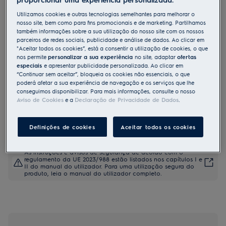
KFPE19X
Utilizamos cookies e outras tecnologias semelhantes para melhorar o
Exaustor de integrar Série 500
nosso site, bem como para fins promocionais e de marketing. Partilhamos
também informações sobre a sua utilização do nosso site com os nossos
ExtractionTech de 90 cm
parceiros de redes sociais, publicidade e análise de dados. Ao clicar em
"Aceitar todos os cookies”, está a consentir a utilização de cookies, o que
nos permite
personalizar a sua experiência
no site, adaptar
ofertas
especiais
e apresentar publicidade personalizada. Ao clicar em
Ficha de informação do produto
“Continuar sem aceitar”, bloqueia os cookies não essenciais, o que
Benefícios
poderá afetar a sua experiência de navegação e os serviços que lhe
Exaustor rápido e potente para um ar da cozinha limpo e fresco.
conseguimos disponibilizar. Para mais informações, consulte o nosso
O ExtractionTech Plus limpa rapidamente o ar da cozinha.
Aviso de Cookies
e a
Declaração de Privacidade de Dados
.
Pure Illumination: visibilidade total enquanto cozinha.
Definições de cookies
Aceitar todos os cookies
As instruções e avisos de segurança de acordo com o
regulamento da UE 2023/988 estão listados nos capítulos I e
II do manual do utilizador. Para uma utilização segura do
produto, leia o manual do utilizador completo.