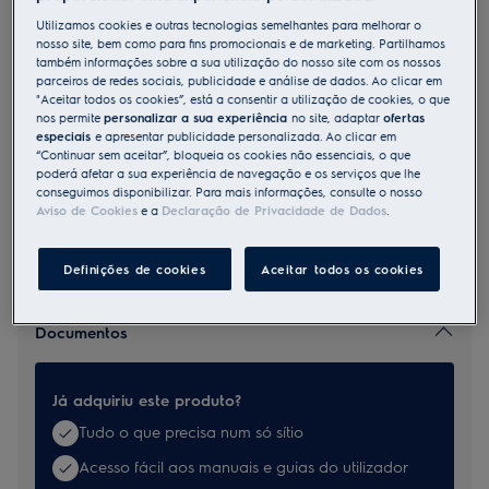
MECK54
Utilizamos cookies e outras tecnologias semelhantes para melhorar o
Kit Chaminé aço inoxidável
nosso site, bem como para fins promocionais e de marketing. Partilhamos
também informações sobre a sua utilização do nosso site com os nossos
parceiros de redes sociais, publicidade e análise de dados. Ao clicar em
"Aceitar todos os cookies”, está a consentir a utilização de cookies, o que
Benefícios
nos permite
personalizar a sua experiência
no site, adaptar
ofertas
O kit Exasutor dá ao seu capuz uma estética adicional.
especiais
e apresentar publicidade personalizada. Ao clicar em
O kit Exaustor funciona tanto para os modos de extração como de
“Continuar sem aceitar”, bloqueia os cookies não essenciais, o que
recirculação.
poderá afetar a sua experiência de navegação e os serviços que lhe
conseguimos disponibilizar. Para mais informações, consulte o nosso
Aviso de Cookies
e a
Declaração de Privacidade de Dados
.
Definições de cookies
Aceitar todos os cookies
Documentos
Já adquiriu este produto?
Tudo o que precisa num só sítio
Acesso fácil aos manuais e guias do utilizador