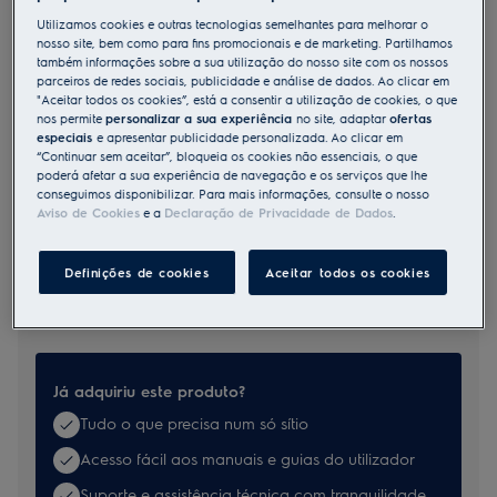
M2CKCF13
Utilizamos cookies e outras tecnologias semelhantes para melhorar o
Curva retangular 15
nosso site, bem como para fins promocionais e de marketing. Partilhamos
também informações sobre a sua utilização do nosso site com os nossos
parceiros de redes sociais, publicidade e análise de dados. Ao clicar em
"Aceitar todos os cookies”, está a consentir a utilização de cookies, o que
Benefícios
nos permite
personalizar a sua experiência
no site, adaptar
ofertas
Kits de Instalação para Exaustores & Extratores
especiais
e apresentar publicidade personalizada. Ao clicar em
Fácil de usar, diversos tamanhos para exaustores e extratores
“Continuar sem aceitar”, bloqueia os cookies não essenciais, o que
poderá afetar a sua experiência de navegação e os serviços que lhe
conseguimos disponibilizar. Para mais informações, consulte o nosso
Aviso de Cookies
e a
Declaração de Privacidade de Dados
.
Definições de cookies
Aceitar todos os cookies
Documentos
Já adquiriu este produto?
Tudo o que precisa num só sítio
Acesso fácil aos manuais e guias do utilizador
Suporte e assistência técnica com tranquilidade