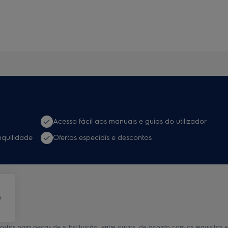
Acesso fácil aos manuais e guias do utilizador
nquilidade
Ofertas especiais e descontos
tos para peças de substituição, entre outros, de acordo com os requisitos 