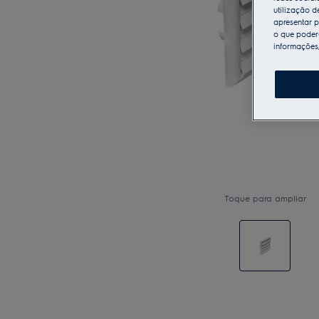
utilização d
apresentar p
o que poderá
informações
Toque para ampliar