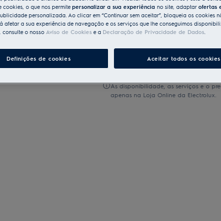
Compre diretamente à Elect
e cookies, o que nos permite
personalizar a sua experiência
no site, adaptar
ofertas 
ublicidade personalizada. Ao clicar em “Continuar sem aceitar”, bloqueia os cookies n
 afetar a sua experiência de navegação e os serviços que lhe conseguimos disponibili
Entrega ao domicilío incluído p
, consulte o nosso
Aviso de Cookies
e a
Declaração de Privacidade de Dados
.
50 €
Devolução ampliada até 30 di
Definições de cookies
Aceitar todos os cookies
As disponibilidade, as serviços e o pr
apenas na Loja Online da Electrolux.