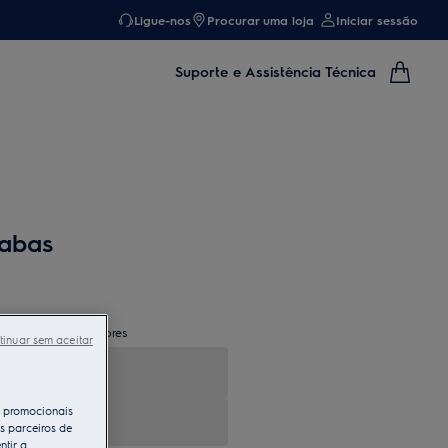
Ligue-nos
Procurar uma loja
Iniciar sessão
Suporte e Assistência Técnica
 abas
tratores
xaustores e extratores
tinuar sem aceitar
s promocionais
s parceiros de
ntir a