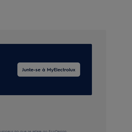
Junte-se à MyElectrolux
europeus no que se refere ao EcoDesign