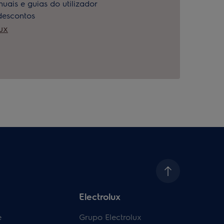
uais e guias do utilizador
 descontos
ux
Electrolux
e
Grupo Electrolux