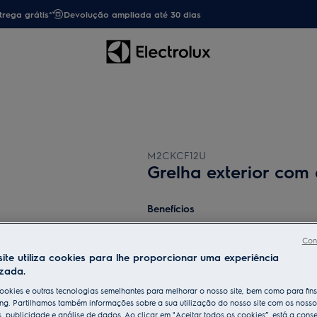
trega grátis*
Devolução ampliada até 30 dias
M2CKCF12U
Grelha exterior com
Benefícios
Kits de Instalação para Exaustores & Ex
Fácil de usar, diversos tamanhos para e
Con
ite utiliza cookies para lhe proporcionar uma experiência
izada.
ookies e outras tecnologias semelhantes para melhorar o nosso site, bem como para fin
ng. Partilhamos também informações sobre a sua utilização do nosso site com os nosso
s, publicidade e análise de dados. Ao clicar em "Aceitar todos os cookies”, está a conse