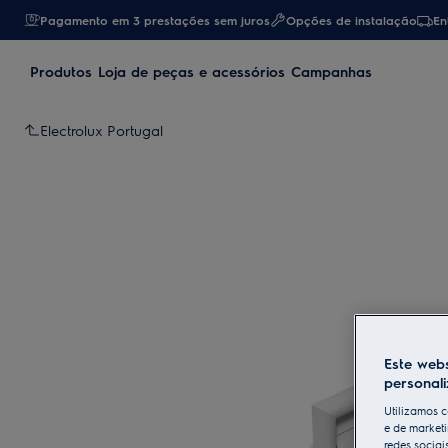
Pagamento em 3 prestações sem juros
Opções de instalação
En
Produtos
Loja de peças e acessórios
Campanhas
Electrolux Portugal
Este webs
personal
Utilizamos c
e de marketi
redes sociai