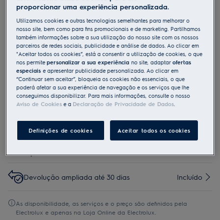
proporcionar uma experiência personalizada.
M2CKCF10U
Fita adesiva
Utilizamos cookies e outras tecnologias semelhantes para melhorar o
nosso site, bem como para fins promocionais e de marketing. Partilhamos
também informações sobre a sua utilização do nosso site com os nossos
parceiros de redes sociais, publicidade e análise de dados. Ao clicar em
Benefícios
"Aceitar todos os cookies”, está a consentir a utilização de cookies, o que
Kits de Instalação para Exaustores & Extratores
nos permite
personalizar a sua experiência
no site, adaptar
ofertas
Fácil de usar, diversos tamanhos para exaustores e extratores
especiais
e apresentar publicidade personalizada. Ao clicar em
“Continuar sem aceitar”, bloqueia os cookies não essenciais, o que
poderá afetar a sua experiência de navegação e os serviços que lhe
conseguimos disponibilizar. Para mais informações, consulte o nosso
Aviso de Cookies
e a
Declaração de Privacidade de Dados
.
Compre diretamente à Electrolux e obtenha*
Definições de cookies
Aceitar todos os cookies
Entrega ao domicilío incluído para compras
6,90 €
superiores a 50 €
Devolução ampliada até 30 dias
Incluído
As disponibilidade, as serviços e o preço são definidos pela
Electrolux e apenas na Loja Online da Electrolux.